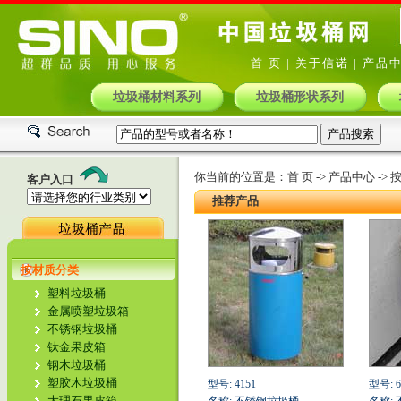
首 页
|
关于信诺
|
产品
垃圾桶材料系列
垃圾桶形状系列
你当前的位置是：
首 页
->
产品中心
->
客户入口
推荐产品
按材质分类
塑料垃圾桶
金属喷塑垃圾箱
不锈钢垃圾桶
钛金果皮箱
钢木垃圾桶
塑胶木垃圾桶
型号: 4151
型号: 6
大理石果皮箱