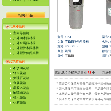
公共座椅系列
室内等候椅
型号: 4153
型号: 4
户外钢木园林椅
名称: 不锈钢坐地垃圾桶
名称:
户外金属园林椅
规格: Φ38x92cm
规格: 7
户外塑胶木园林椅
颜色: 镜面
颜色: 
户外塑胶休闲桌椅
属性:
不锈钢
属性:
花盆花箱系列
不锈钢花箱
运动场垃圾桶产品共有
58
个
跳转
钢木花箱
大理石花箱
金属花箱
* 信诺公司保留对部分产品规格作出修改
塑胶木花盆
* 因电脑显示可能存在偏差，产品颜色以
玻璃钢花盆
* 本网站未能尽录所有产品，最新产品请
铜木花箱
* 信诺公司保留对本网站展示内容与资
仿石花箱