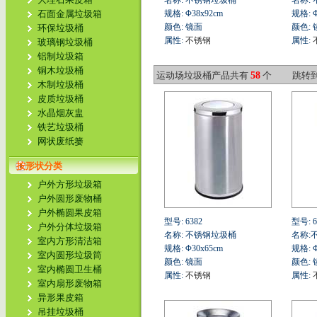
名称: 不锈钢垃圾桶
名称:
石面金属垃圾箱
规格: Φ38x92cm
规格: Φ
颜色: 镜面
颜色: 
环保垃圾桶
属性:
不锈钢
属性:
玻璃钢垃圾桶
铝制垃圾箱
铜木垃圾桶
运动场垃圾桶产品共有
58
个
跳转
木制垃圾桶
皮质垃圾桶
水晶烟灰盅
铁艺垃圾桶
网状废纸篓
按形状分类
户外方形垃圾箱
户外圆形废物桶
户外椭圆果皮箱
型号: 6382
型号: 6
户外分体垃圾箱
名称: 不锈钢垃圾桶
名称:
室内方形清洁箱
规格: Φ30x65cm
规格: Φ
室内圆形垃圾筒
颜色: 镜面
颜色: 
室内椭圆卫生桶
属性:
不锈钢
属性:
室内扇形废物箱
异形果皮箱
吊挂垃圾桶