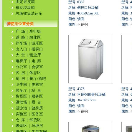
固定果皮箱
型号: 6387
型号: 4
移动垃圾箱
名称: 侧投口垃圾桶
名称:
垃圾收集清运车
规格: Φ38x92cm 50L
规格: 3
颜色: 镜面
颜色: 
按使用位置分类
属性:
不锈钢
属性:
广 场
|
步行街
道 路
|
绿化区
停车场
|
游乐区
出入口
|
楼梯口
大 堂
|
营业厅
电梯厅
|
走 廊
办公室
|
会议室
客 房
|
休息区
厨 房
|
餐厅/酒吧
卫生间
|
更衣室
型号: 4375
型号: 4
候车厅
|
站 台
名称: 不锈钢摇盖垃圾桶
名称:
售货区
|
服务区
规格: 36x36x75cm
规格: 4
运动场
|
看 台
颜色: 镜面
颜色: 
游泳池
|
健身房
属性:
不锈钢
属性:
实验室
|
医务室
仓 库
|
卸货区
吸烟区
|
垃圾房
维修区
|
生产车间