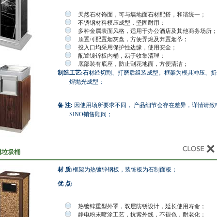
天然石材饰面，可与墙地面石材配搭，和谐统一；
不锈钢材料模压成型，坚固耐用；
多种金属表面风格，适用于办公酒店及其他商务场所
顶置可配置烟灰盘，方便弄熄及弃置烟蒂；
投入口均采用保护性边缘，使用安全；
配置镀锌板内桶，易于收集清理；
底部装有底座，防止刮花地面，方便清洁；
制造工艺:
石材经切割、打磨后组装成型。框架为模具冲压、折
焊抛光成型；
备 注:
因使用场所要求不同， 产品细节会存在差异，详情请致
SINO销售顾问；
属垃圾桶
材 质:
框架为热镀锌钢板，装饰板为石制面板；
优 点:
热镀锌重型外罩，双层防锈设计，延长使用寿命；
静电粉末喷涂工艺，抗紫外线，不褪色，耐老化；