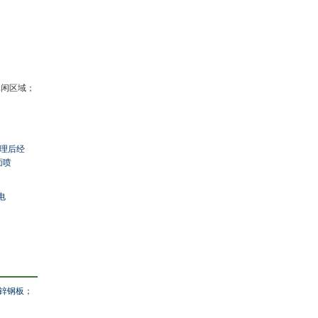
休闲区域；
理后经
面喷
电
镀锌钢板；