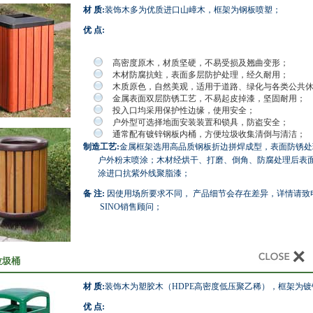
材 质:
装饰木多为优质进口山嶂木，框架为钢板喷塑；
优 点:
高密度原木，材质坚硬，不易受损及翘曲变形；
木材防腐抗蛀，表面多层防护处理，经久耐用；
木质原色，自然美观，适用于道路、绿化与各类公共
金属表面双层防锈工艺，不易起皮掉漆，坚固耐用；
投入口均采用保护性边缘，使用安全；
户外型可选择地面安装装置和锁具，防盗安全；
通常配有镀锌钢板内桶，方便垃圾收集清倒与清洁；
制造工艺:
金属框架选用高品质钢板折边拼焊成型，表面防锈处
户外粉末喷涂；木材经烘干、打磨、倒角、防腐处理后表
涂进口抗紫外线聚脂漆；
备 注:
因使用场所要求不同， 产品细节会存在差异，详情请致
SINO销售顾问；
垃圾桶
材 质:
装饰木为塑胶木（HDPE高密度低压聚乙稀），框架为
优 点: