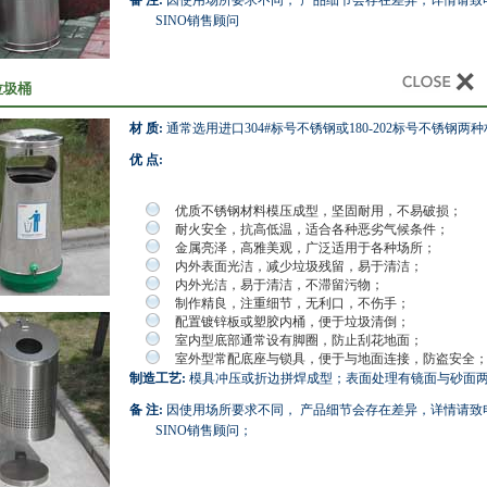
备 注:
因使用场所要求不同， 产品细节会存在差异，详情请致
SINO销售顾问
垃圾桶
材 质:
通常选用进口304#标号不锈钢或180-202标号不锈钢两
优 点:
优质不锈钢材料模压成型，坚固耐用，不易破损；
耐火安全，抗高低温，适合各种恶劣气候条件；
金属亮泽，高雅美观，广泛适用于各种场所；
内外表面光洁，减少垃圾残留，易于清洁；
内外光洁，易于清洁，不滞留污物；
制作精良，注重细节，无利口，不伤手；
配置镀锌板或塑胶内桶，便于垃圾清倒；
室内型底部通常设有脚圈，防止刮花地面；
室外型常配底座与锁具，便于与地面连接，防盗安全
制造工艺:
模具冲压或折边拼焊成型；表面处理有镜面与砂面
备 注:
因使用场所要求不同， 产品细节会存在差异，详情请致
SINO销售顾问；