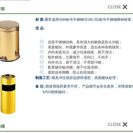
皮箱
材 质:
通常选用304#标号不锈钢与180-202标号不锈钢两种材质
优 点:
优质不锈钢结构，具有强大的耐锈及防火功能；
表面镀钛，外观豪华高贵，适合各种高档场所；
内外表面光洁，减少垃圾残留，易于清洁；
制作精良，注重细节，无利口，不伤手；
内外光洁，易于清洁，不滞留污物；
配置镀锌板内桶，便于垃圾清倒；
底部设有脚圈，防止刮花地面；
制造工艺:
模具冲压或折边拼焊成型，表面镀钛处理；
备 注:
因使用场所要求不同， 产品细节会存在差异，详情请致
SINO销售顾问；
圾桶