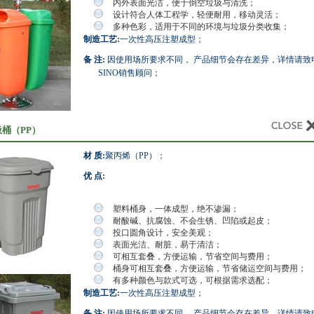
内外表面光洁，便于倒空垃圾与清洗；
设计符合人体工程学，轻便耐用，移动灵活；
多种色彩，适用于不同的环境与垃圾分类收集；
制造工艺:
一次性高压注塑成型；
备 注:
因使用场所要求不同， 产品细节会存在差异，详情请致
SINO销售顾问；
桶（PP）
材 质:
聚丙烯（PP）；
优 点:
塑料桶身，一体成型，绝不渗漏；
耐酸碱、抗腐蚀、不会生锈、凹陷或起皮；
投口圆角设计，安全美观；
表面光洁、耐脏，易于清洁；
可相互套叠，方便运输，节省空间与费用；
桶身可相互套叠，方便运输，节省储运空间与费用；
有多种颜色与款式可选，可根据需求选配；
制造工艺:
一次性高压注塑成型；
备 注:
因使用场所要求不同， 产品细节会存在差异，详情请致