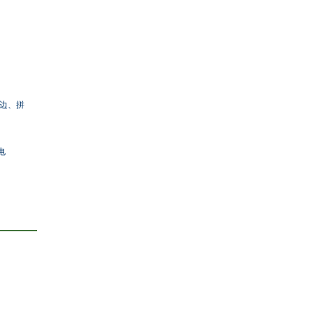
；
边、拼
电