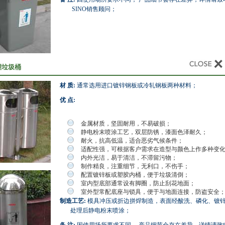
SINO销售顾问；
塑垃圾桶
材 质:
通常选用进口镀锌钢板或冷轧钢板两种材料；
优 点:
金属材质，坚固耐用，不易破损；
静电粉末喷涂工艺，双层防锈，漆面色泽耐久；
耐火，抗高低温，适合恶劣气候条件；
适配性强，可根据客户需求在造型与颜色上作多种变
内外光洁，易于清洁，不滞留污物；
制作精良，注重细节，无利口，不伤手；
配置镀锌板或塑胶内桶，便于垃圾清倒；
室内型底部通常设有脚圈，防止刮花地面；
室外型常配底座与锁具，便于与地面连接，防盗安全
制造工艺:
模具冲压或折边拼焊制造，表面经酸洗、磷化、镀
处理后静电粉末喷涂；