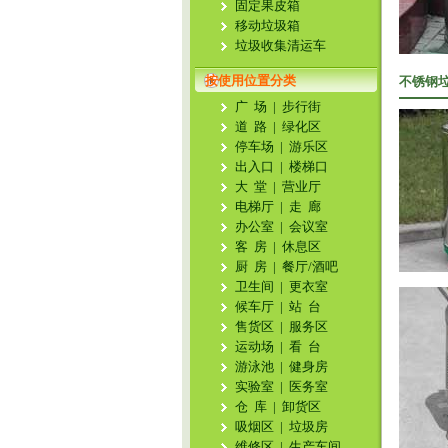
固定果皮箱
移动垃圾箱
垃圾收集清运车
按使用位置分类
不锈钢
广 场
|
步行街
道 路
|
绿化区
停车场
|
游乐区
出入口
|
楼梯口
大 堂
|
营业厅
电梯厅
|
走 廊
办公室
|
会议室
客 房
|
休息区
厨 房
|
餐厅/酒吧
卫生间
|
更衣室
候车厅
|
站 台
售货区
|
服务区
运动场
|
看 台
游泳池
|
健身房
实验室
|
医务室
仓 库
|
卸货区
吸烟区
|
垃圾房
维修区
|
生产车间