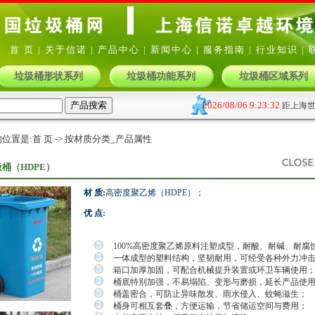
首 页
|
关于信诺
|
产品中心
|
新闻中心
|
服务指南
|
行业知识
|
垃圾桶形状系列
垃圾桶功能系列
垃圾桶区域系列
位置是:
首 页
-> 按材质分类_产品属性
桶（HDPE）
材 质:
高密度聚乙烯（HDPE）；
优 点:
100%高密度聚乙烯原料注塑成型，耐酸、耐碱、耐腐
一体成型的塑料结构，坚韧耐用，可经受各种外力冲
箱口加厚加固，可配合机械提升装置或环卫车辆使用
桶底特别加强，不易塌陷、变形与磨损，延长产品使
桶盖密合，可防止异味散发、雨水侵入、蚊蝇滋生；
桶身可相互套叠，方便运输，节省储运空间与费用；