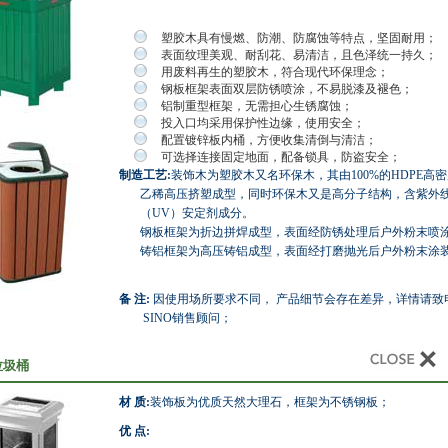
塑胶木具有慢燃、防潮、防腐蚀等特点，坚固耐用；
表面纹理美观、耐刮花、易清洁，且色泽统一持久；
用废料再生的塑胶木，符合现代环保理念；
钢板框架表面双层防锈喷涂，不易脱漆及褪色；
铝制重型框架，无需担心生锈腐蚀；
投入口均采用保护性边缘，使用安全；
配置镀锌板内桶，方便收集清倒与清洁；
可选择连接固定地面，配备锁具，防盗安全；
制造工艺:
装饰木为塑胶木又名环保木，其由100%的HDPE高
乙稀高压挤塑成型，同时环保木又是高分子结构，含紫外
（UV）安定剂成分。
钢板框架为折边拼焊成型，表面经防锈处理后户外粉末喷
铸铝框架为高压铸铝成型，表面经打磨抛光后户外粉末涂
备 注:
因使用场所要求不同， 产品细节会存在差异，详情请致
SINO销售顾问；
垃圾桶
材 质:
装饰板为优质天然大理石，框架为不锈钢板；
优 点: